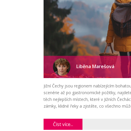
Liběna Marešová
Jižní Čechy jsou regionem nabízejícím bohatou
scenérie až po gastronomické požitky, najdete 
těch nejlepších místech, které v Jižních Čec
zámky, klidné řeky a zjistěte, co všechno můž
Číst více...