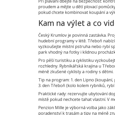
Při plavání dbejte na bezpečnost: kontr
proudem a mějte u dětí plovací pomůcky.
pokud chcete kombinovat koupání a výlet
Kam na výlet a co vid
Český Krumlov je povinná zastávka. Proj
hudební programy v létě. Třeboň nabí
vyzkoušejte místní pstruha nebo rybí s
park vhodný na fotky i klidnou procház
Pro pěší turistiku a cyklistiku vyzkouš
rozhledny. Rybníkářská krajina u Třebo
méně zkušené cyklisty a rodiny s dětmi.
Tip na program: 1. den Lipno (koupání, 
3. den Třeboň (kolo kolem rybníků, ryb
Praktické rady: rezervujte ubytování do
místě pokud nechcete tahat vlastní. V me
Penzion Mille je výborná volba jako zákl
poradenství k trasám a tipy na méně zná