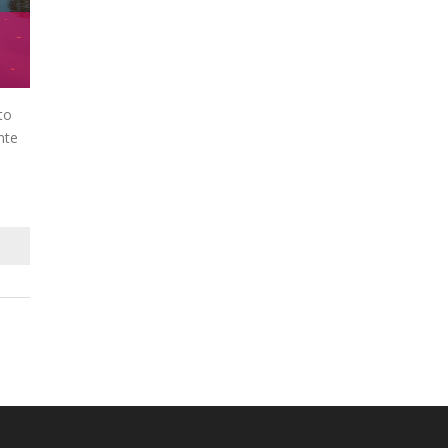
to
mte