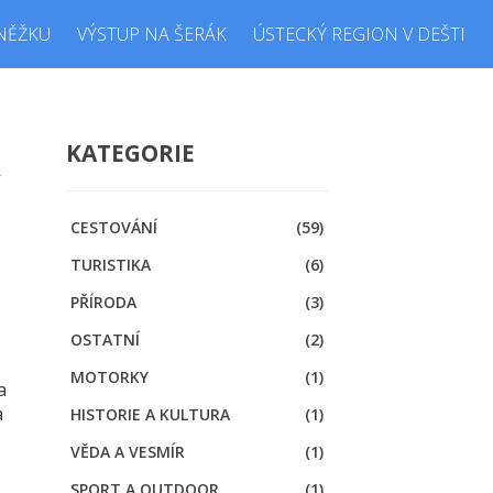
NĚŽKU
VÝSTUP NA ŠERÁK
ÚSTECKÝ REGION V DEŠTI
k
KATEGORIE
CESTOVÁNÍ
(59)
TURISTIKA
(6)
PŘÍRODA
(3)
OSTATNÍ
(2)
MOTORKY
(1)
a
a
HISTORIE A KULTURA
(1)
VĚDA A VESMÍR
(1)
SPORT A OUTDOOR
(1)