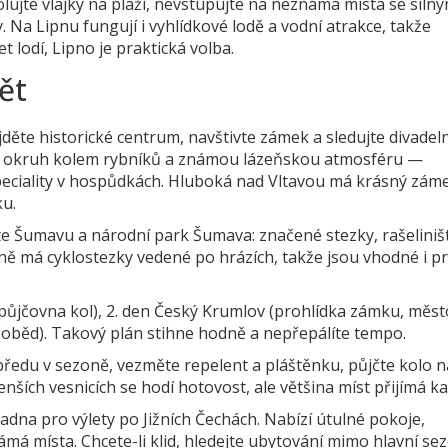
olujte vlajky na pláži, nevstupujte na neznámá místa se siln
 Na Lipnu fungují i vyhlídkové lodě a vodní atrakce, takže
 lodí, Lipno je praktická volba.
ět
děte historické centrum, navštivte zámek a sledujte divadeln
zí okruh kolem rybníků a známou lázeňskou atmosféru —
peciality v hospůdkách. Hluboká nad Vltavou má krásný zám
ku.
ejte Šumavu a národní park Šumava: značené stezky, rašeliniš
ně má cyklostezky vedené po hrázích, takže jsou vhodné i p
půjčovna kol), 2. den Český Krumlov (prohlídka zámku, měst
í oběd). Takový plán stihne hodně a nepřepálíte tempo.
předu v sezoně, vezměte repelent a pláštěnku, půjčte kolo n
nších vesnicích se hodí hotovost, ale většina míst přijímá ka
adna pro výlety po Jižních Čechách. Nabízí útulné pokoje,
má místa. Chcete-li klid, hledejte ubytování mimo hlavní se