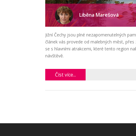
Liběna Marešová
Jižní Čechy jsou plné nezapomenutelných pamá
článek vás provede od malebných měst, přes z
se s hlavními atrakcemi, které tento region na
návštěvě.
Číst více...