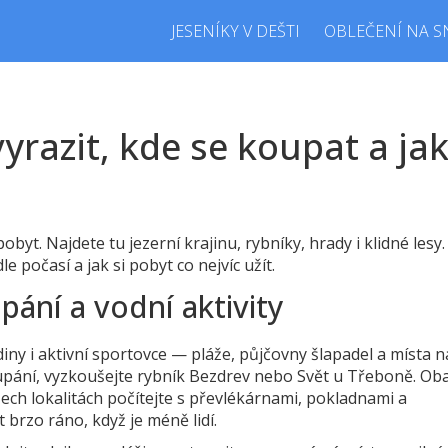
JESENÍKY V DEŠTI
OBLEČENÍ NA S
vyrazit, kde se koupat a ja
 pobyt. Najdete tu jezerní krajinu, rybníky, hrady i klidné lesy.
e počasí a jak si pobyt co nejvíc užít.
pání a vodní aktivity
iny i aktivní sportovce — pláže, půjčovny šlapadel a místa n
oupání, vyzkoušejte rybník Bezdrev nebo Svět u Třeboně. Ob
všech lokalitách počítejte s převlékárnami, pokladnami a
 brzo ráno, když je méně lidí.