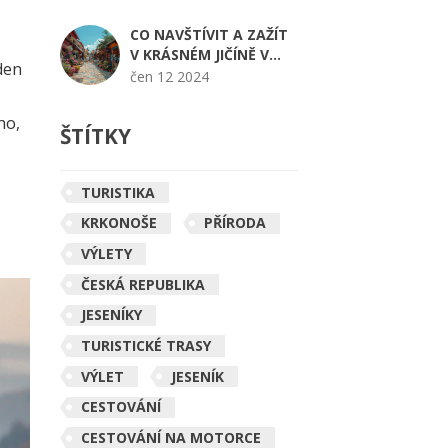
TRIKŮ
CO NAVŠTÍVIT A ZAŽÍT
V KRÁSNÉM JIČÍNĚ V
den
ROCE 2024
čen 12 2024
ho,
ŠTÍTKY
TURISTIKA
KRKONOŠE
PŘÍRODA
VÝLETY
ČESKÁ REPUBLIKA
JESENÍKY
TURISTICKÉ TRASY
VÝLET
JESENÍK
CESTOVÁNÍ
CESTOVÁNÍ NA MOTORCE