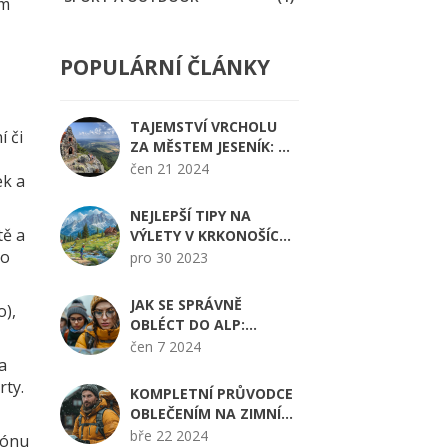
ým
POPULÁRNÍ ČLÁNKY
TAJEMSTVÍ VRCHOLU
í či
ZA MĚSTEM JESENÍK: CO
VÁS ČEKÁ NA KOPCI
čen 21 2024
ek a
NEJLEPŠÍ TIPY NA
tě a
VÝLETY V KRKONOŠÍCH:
ro
PŘÍRODA, TURISTIKA A
pro 30 2023
ZÁBAVA
JAK SE SPRÁVNĚ
o),
OBLÉCT DO ALP:
PRAKTICKÉ RADY A TIPY
čen 7 2024
a
rty.
KOMPLETNÍ PRŮVODCE
OBLEČENÍM NA ZIMNÍ
TURISTIKU: TIPŮ A
bře 22 2024
zónu