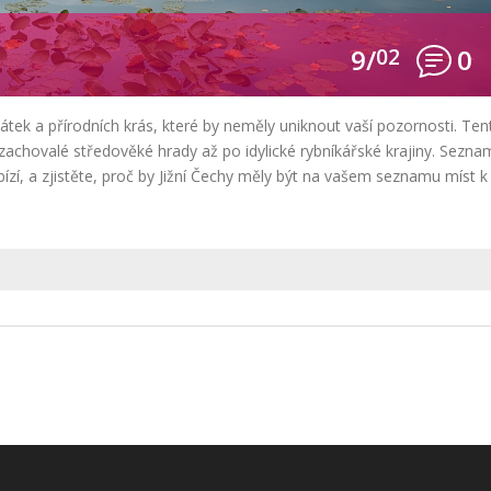
9/
02
0
tek a přírodních krás, které by neměly uniknout vaší pozornosti. Ten
achovalé středověké hrady až po idylické rybníkářské krajiny. Sezna
bízí, a zjistěte, proč by Jižní Čechy měly být na vašem seznamu míst k