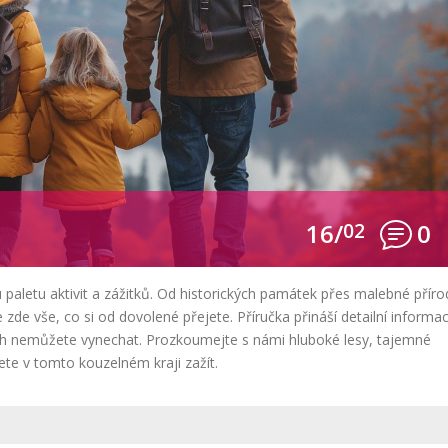
16/
02
0
 paletu aktivit a zážitků. Od historických památek přes malebné příro
zde vše, co si od dovolené přejete. Příručka přináší detailní informa
hách nemůžete vynechat. Prozkoumejte s námi hluboké lesy, tajemné
ete v tomto kouzelném kraji zažít.