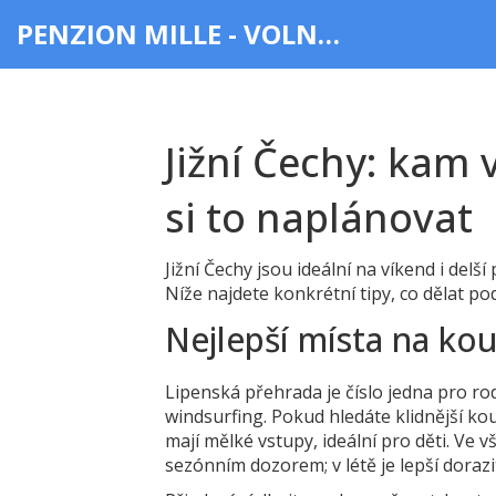
PENZION MILLE - VOLNÝ ČAS & ZÁBAVA
Jižní Čechy: kam 
si to naplánovat
Jižní Čechy jsou ideální na víkend i delší
Níže najdete konkrétní tipy, co dělat podl
Nejlepší místa na kou
Lipenská přehrada je číslo jedna pro rod
windsurfing. Pokud hledáte klidnější k
mají mělké vstupy, ideální pro děti. Ve 
sezónním dozorem; v létě je lepší dorazit