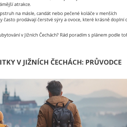
mější atrakce.
pstruh na másle, candát nebo pečené koláče v menších
 často prodávají čerstvé sýry a ovoce, které krásně doplní 
bytování v Jižních Čechách? Rád poradím s plánem podle to
TKY V JIŽNÍCH ČECHÁCH: PRŮVODCE