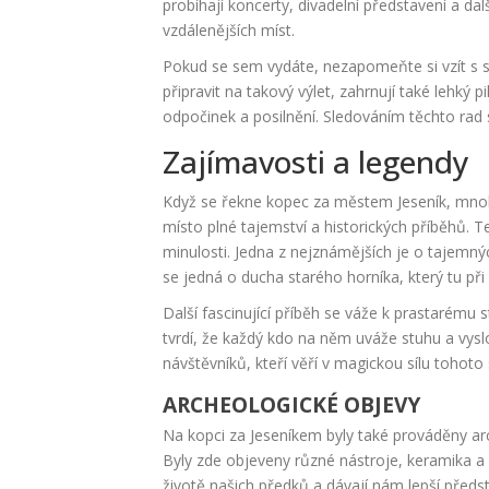
probíhají koncerty, divadelní představení a dalš
vzdálenějších míst.
Pokud se sem vydáte, nezapomeňte si vzít s se
připravit na takový výlet, zahrnují také lehký
odpočinek a posilnění. Sledováním těchto rad si
Zajímavosti a legendy
Když se řekne kopec za městem Jeseník, mnoho 
místo plné tajemství a historických příběhů. 
minulosti. Jedna z nejznámějších je o tajemných
se jedná o ducha starého horníka, který tu při
Další fascinující příběh se váže k prastarému 
tvrdí, že každý kdo na něm uváže stuhu a vysl
návštěvníků, kteří věří v magickou sílu tohot
ARCHEOLOGICKÉ OBJEVY
Na kopci za Jeseníkem byly také prováděny ar
Byly zde objeveny různé nástroje, keramika a
životě našich předků a dávají nám lepší předsta