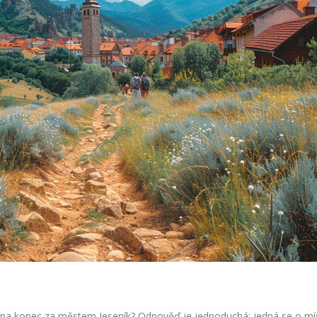
et na kopec za městem Jeseník? Odpověď je jednoduchá: jedná se o mí