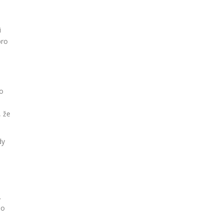
i
pro
 o
, že
dy
.
 o