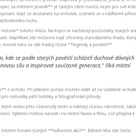
Kopec za městem Jeseník** je častým cílem turistů nejen pro své krá
ní význam. Když se dostanete na vrcholek, ocitnete se v nádherné příro
 každodenního ruchu.
historie* tohoto místa. Na kopci se nacházejí pozůstatky starých st
lasti. Například zde můžeme najít zříceniny starodávného hradu, který
. Kromě toho se zde tradují různé **legendy a pověsti**
m, kde se podle starých pověstí scházeli duchové dávných
novou sílu a inspirovat současné generace," říká místní
** z vrcholu. Při pěkném počasí můžete vidět až na vzdálené vrchol
 pro milovníky pěší turistiky a fotografování přírody.
, které vedou přes různorodý terén a nabízejí různou náročnost, takže
ncí. Výletníci mohou narazit i na místní faunu a flóru, což přispívá k
ké místem konání různých **kulturních akcí**. Během léta zde často