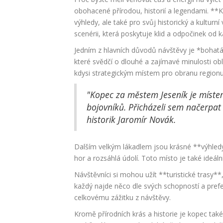
obohacené přírodou, historií a legendami. **
výhledy, ale také pro svůj historický a kultur
scenérii, která poskytuje klid a odpočinek od
Jedním z hlavních důvodů návštěvy je *bohatá 
které svědčí o dlouhé a zajímavé minulosti ob
kdysi strategickým místem pro obranu regionu
"Kopec za městem Jeseník je míste
bojovníků. Přicházeli sem načerpat 
historik Jaromír Novák.
Dalším velkým lákadlem jsou krásné **výhledy
hor a rozsáhlá údolí. Toto místo je také ideální
Návštěvníci si mohou užít **turistické trasy**
každý najde něco dle svých schopností a prefere
celkovému zážitku z návštěvy.
Kromě přírodních krás a historie je kopec ta