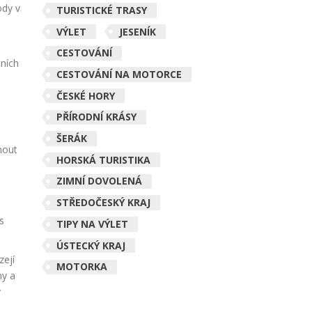
ody v
TURISTICKÉ TRASY
VÝLET
JESENÍK
CESTOVÁNÍ
tních
CESTOVÁNÍ NA MOTORCE
ČESKÉ HORY
PŘÍRODNÍ KRÁSY
ŠERÁK
nout
HORSKÁ TURISTIKA
ZIMNÍ DOVOLENÁ
STŘEDOČESKÝ KRAJ
ás
TIPY NA VÝLET
ÚSTECKÝ KRAJ
zejí
MOTORKA
my a
v