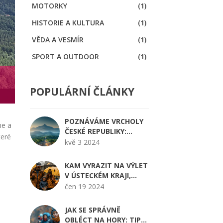
MOTORKY
(1)
HISTORIE A KULTURA
(1)
VĚDA A VESMÍR
(1)
SPORT A OUTDOOR
(1)
POPULÁRNÍ ČLÁNKY
POZNÁVÁME VRCHOLY
me a
ČESKÉ REPUBLIKY:
teré
DRUHÁ NEJVYŠŠÍ HORA
kvě 3 2024
KAM VYRAZIT NA VÝLET
V ÚSTECKÉM KRAJI,
KDYŽ PRŠÍ
čen 19 2024
JAK SE SPRÁVNĚ
OBLÉCT NA HORY: TIPY