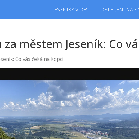
JESENÍKY V DEŠTI
OBLEČENÍ NA S
u za městem Jeseník: Co vá
seník: Co vás čeká na kopci