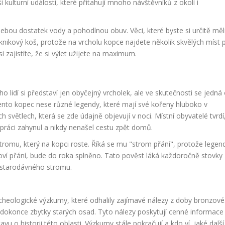
í kulturní události, které přitahují mnoho návštěvníků z okolí i
bou dostatek vody a pohodlnou obuv. Věci, které byste si určitě měl
 piknikový koš, protože na vrcholu kopce najdete několik skvělých míst 
 zajistíte, že si výlet užijete na maximum.
lidí si představí jen obyčejný vrcholek, ale ve skutečnosti se jedná
Tento kopec nese různé legendy, které mají své kořeny hluboko v
 světlech, která se zde údajně objevují v noci. Místní obyvatelé tvrdí
 práci zahynul a nikdy nenašel cestu zpět domů.
stromu, který na kopci roste. Říká se mu "strom přání", protože legen
oví přání, bude do roka splněno. Tato pověst láká každoročně stovky
o starodávného stromu.
cheologické výzkumy, které odhalily zajímavé nálezy z doby bronzové
 dokonce zbytky starých osad. Tyto nálezy poskytují cenné informace
vu o historii této oblasti. Výzkumy stále pokračují a kdo ví, jaké další