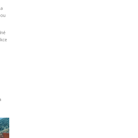
 a
hou
lné
akce
a