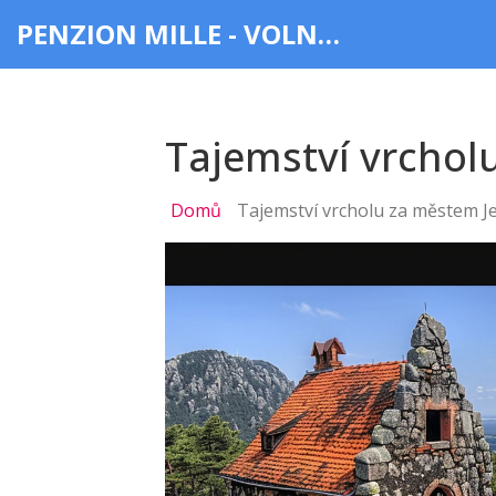
PENZION MILLE - VOLNÝ ČAS & ZÁBAVA
Tajemství vrchol
Domů
Tajemství vrcholu za městem Je