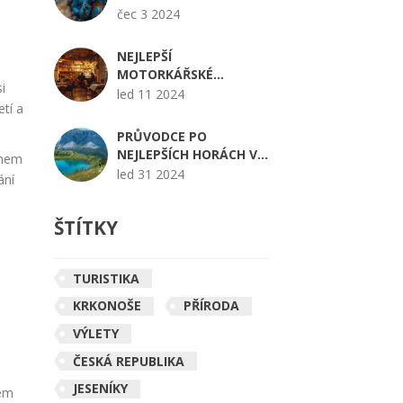
A TRIKY
čec 3 2024
NEJLEPŠÍ
MOTORKÁŘSKÉ
i
ZÁJEZDY: KAM NA
led 11 2024
tí a
MOTORCE ZA
DOBRODRUŽSTVÍM DO
PRŮVODCE PO
ZAHRANIČÍ
NEJLEPŠÍCH HORÁCH V
ěhem
ČR PRO LETNÍ
led 31 2024
ání
DOVOLENOU: KAM V
LÉTĚ ZA
ŠTÍTKY
DOBRODRUŽSTVÍM
TURISTIKA
KRKONOŠE
PŘÍRODA
VÝLETY
ČESKÁ REPUBLIKA
JESENÍKY
hem