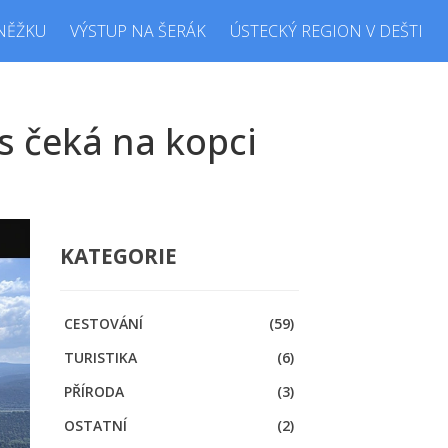
NĚŽKU
VÝSTUP NA ŠERÁK
ÚSTECKÝ REGION V DEŠTI
s čeká na kopci
KATEGORIE
CESTOVÁNÍ
(59)
TURISTIKA
(6)
PŘÍRODA
(3)
OSTATNÍ
(2)