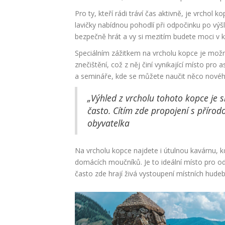
Pro ty, kteří rádi tráví čas aktivně, je vrchol
lavičky nabídnou pohodlí při odpočinku po výš
bezpečně hrát a vy si mezitím budete moci v kl
Speciálním zážitkem na vrcholu kopce je možn
znečištění, což z něj činí vynikající místo p
a semináře, kde se můžete naučit něco novéh
„Výhled z vrcholu tohoto kopce je 
často. Cítím zde propojení s přírodo
obyvatelka
Na vrcholu kopce najdete i útulnou kavárnu, k
domácích moučníků. Je to ideální místo pro o
často zde hrají živá vystoupení místních hudeb