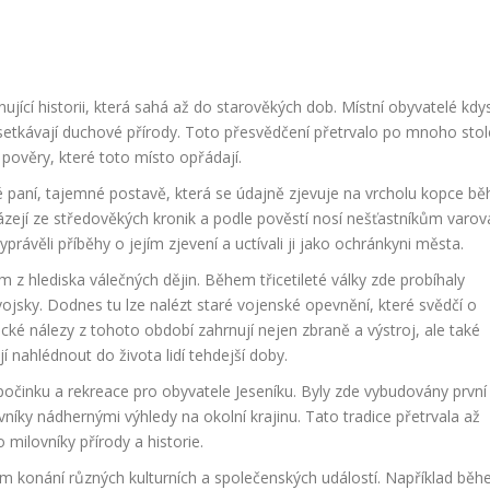
ící historii, která sahá až do starověkých dob. Místní obyvatelé kdys
setkávají duchové přírody. Toto přesvědčení přetrvalo po mnoho stole
pověry, které toto místo opřádají.
lé paní, tajemné postavě, která se údajně zjevuje na vrcholu kopce b
ázejí ze středověkých kronik a podle pověstí nosí nešťastníkům varov
yprávěli příběhy o jejím zjevení a uctívali ji jako ochránkyni města.
z hlediska válečných dějin. Během třicetileté války zde probíhaly
jsky. Dodnes tu lze nalézt staré vojenské opevnění, které svědčí o
cké nálezy z tohoto období zahrnují nejen zbraně a výstroj, ale také
nahlédnout do života lidí tehdejší doby.
dpočinku a rekreace pro obyvatele Jeseníku. Byly zde vybudovány první
těvníky nádhernými výhledy na okolní krajinu. Tato tradice přetrvala až
 milovníky přírody a historie.
m konání různých kulturních a společenských událostí. Například bě