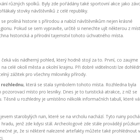
etkání různých spolků. Byly zde pořádány také sportovní akce jako záv
řilákaly stovky návštěvníků z celé republiky.
e prolíná historie s přírodou a nabízí návštěvníkům nejen krásné
egionu. Pokud se sem vypravíte, určitě si nenechte ujít některou z mís
echna historická a přírodní tajemství tohoto úchvatného místa.
čeká vás nádherný pohled, který hodně stojí za to. První, co zaujme
a celé okolí města a okolní krajinu. Při dobré viditelnosti lze dohléd
lný zážitek pro všechny milovníky přírody.
u rozhlednu
, která se stala symbolem tohoto místa. Rozhledna byla
 pozorovací místo pro lesníky. Dnes je to turistická atrakce, z níž se
nu. Těsně u rozhledny je umístěno několik informačních tabulí, které v
jevem starobylých ruin, které se na vrcholu nachází. Tyto ruiny pochá
 hradu, jenž zde kdysi stál. Archeologové zde stále provádějí průzku
mečné je, že si některé nalezené artefakty můžete také prohlédnout 
i.