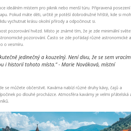
 kopce ideálním místem pro piknik nebo menší túru. Připravená posezení
lapu. Pokud máte děti, určitě je potěší dobrodružné hřiště, kde si mo
idu vychutnat krásu okolní přírody a odpočinout si.
ost pozorování hvězd. Místo je známé tím, že je zde minimální světe
ro astronomické pozorování. Často se zde pořádají různé astronomické 
o o vesmíru.
skutečně jedinečný a kouzelný. Není divu, že se sem vracím
u i historií tohoto místa.“ - Marie Nováková, místní
de se můžete občerstvit. Kavárna nabízí různé druhy kávy, čajů a
dpočinek po dlouhé procházce. Atmosféra kavárny je velmi přátelská 
níků.