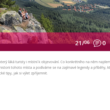
21/
06
0
terý láká turisty i místní k objevování. Co konkrétního na něm najde
historii tohoto místa a podíváme se na zajímavé legendy a příběhy, k
tipy, jak si výlet zpříjemnit.