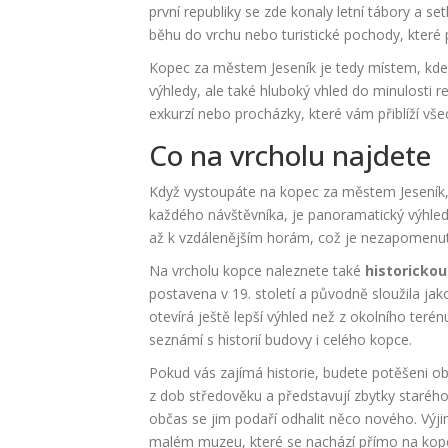
první republiky se zde konaly letní tábory a s
běhu do vrchu nebo turistické pochody, které p
Kopec za městem Jeseník je tedy místem, kde s
výhledy, ale také hluboký vhled do minulosti r
exkurzí nebo procházky, které vám přiblíží vš
Co na vrcholu najdete
Když vystoupáte na kopec za městem Jeseník, 
každého návštěvníka, je panoramatický výhled n
až k vzdálenějším horám, což je nezapomenute
Na vrcholu kopce naleznete také
historicko
postavena v 19. století a původně sloužila jako
otevírá ještě lepší výhled než z okolního teré
seznámí s historií budovy i celého kopce.
Pokud vás zajímá historie, budete potěšeni ob
z dob středověku a představují zbytky starého
občas se jim podaří odhalit něco nového. Výji
malém muzeu, které se nachází přímo na kopc