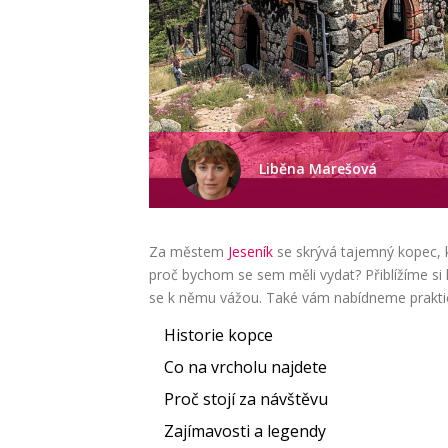
Liběna Marešová
Za městem
Jeseník
se skrývá tajemný kopec, k
proč bychom se sem měli vydat? Přiblížíme si 
se k němu vážou. Také vám nabídneme praktické 
Historie kopce
Co na vrcholu najdete
Proč stojí za návštěvu
Zajímavosti a legendy