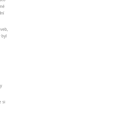
sné
dní
aveb,
 byl
ky
 si