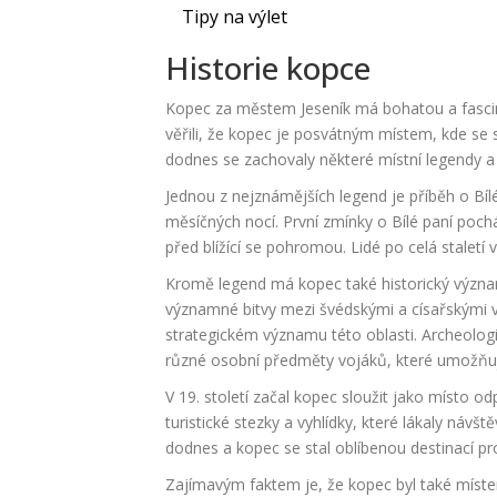
Tipy na výlet
Historie kopce
Kopec za městem Jeseník má bohatou a fascinuj
věřili, že kopec je posvátným místem, kde se 
dodnes se zachovaly některé místní legendy a 
Jednou z nejznámějších legend je příběh o Bí
měsíčných nocí. První zmínky o Bílé paní poch
před blížící se pohromou. Lidé po celá staletí v
Kromě legend má kopec také historický význam 
významné bitvy mezi švédskými a císařskými vo
strategickém významu této oblasti. Archeologi
různé osobní předměty vojáků, které umožňují 
V 19. století začal kopec sloužit jako místo o
turistické stezky a vyhlídky, které lákaly návš
dodnes a kopec se stal oblíbenou destinací pro
Zajímavým faktem je, že kopec byl také míste