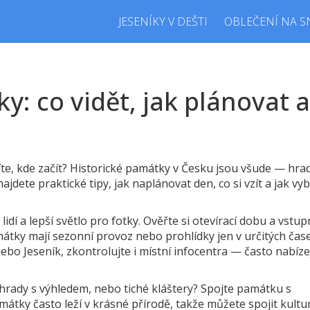
JESENÍKY V DEŠTI
OBLEČENÍ NA S
y: co vidět, jak plánovat 
te, kde začít? Historické památky v Česku jsou všude — hra
ajdete praktické tipy, jak naplánovat den, co si vzít a jak vy
idí a lepší světlo pro fotky. Ověřte si otevírací dobu a vstu
tky mají sezonní provoz nebo prohlídky jen v určitých čas
ebo Jeseník, zkontrolujte i místní infocentra — často nabíze
.
 hrady s výhledem, nebo tiché kláštery? Spojte památku s
átky často leží v krásné přírodě, takže můžete spojit kultu