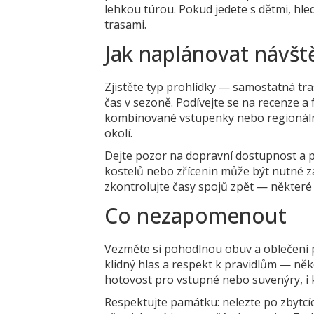
lehkou túrou. Pokud jedete s dětmi, hle
trasami.
Jak naplánovat návšt
Zjistěte typ prohlídky — samostatná t
čas v sezoně. Podívejte se na recenze a 
kombinované vstupenky nebo regionální 
okolí.
Dejte pozor na dopravní dostupnost a pa
kostelů nebo zřícenin může být nutné z
zkontrolujte časy spojů zpět — některé
Co nezapomenout
Vezměte si pohodlnou obuv a oblečení p
klidný hlas a respekt k pravidlům — něk
hotovost pro vstupné nebo suvenýry, i k
Respektujte památku: nelezte po zbytcí