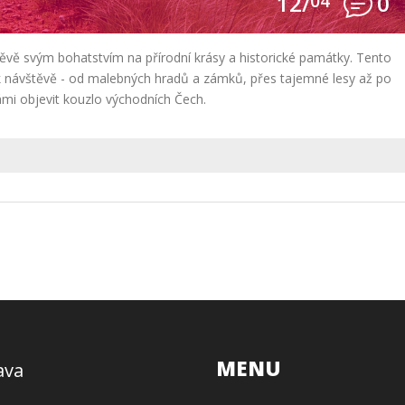
12/
04
0
těvě svým bohatstvím na přírodní krásy a historické památky. Tento
k návštěvě - od malebných hradů a zámků, přes tajemné lesy až po
ámi objevit kouzlo východních Čech.
MENU
ava