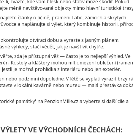
íte-li, zvažte, kde vám blesk nebo stativ může škodit. Pokud
ejte méně navštěvované objekty mimo hlavní turistické trasy
najdete články o Jičíně, prameni Labe, zámcích a skrytých
vodce a naplánujte si výlet, který kombinuje historii, příro
, zkontrolujte otvírací dobu a vyrazte s jasným plánem.
sné výhledy, stačí vědět, jak je navštívit chytře.
věřte, zda je přístupná věž — často je to nejlepší výhled. Ve
erén. Kostely a kláštery mohou mít omezení oblečení (ramen
 jestli je možná prohlídka z interiéru nebo jen exteriér.
den nebo podzimní dopoledne. V létě se vyplatí vyrazit brzy r
 zastavte v lokální kavárně nebo muzeu — malá přestávka dok
torické památky' na PenzionMille.cz a vyberte si další cíle a
O VÝLETY VE VÝCHODNÍCH ČECHÁCH: