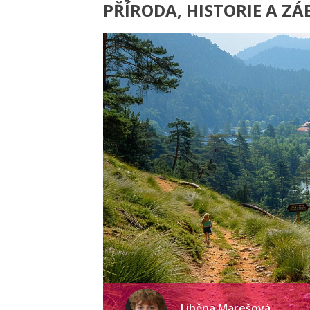
PŘÍRODA, HISTORIE A Z
Liběna Marešová