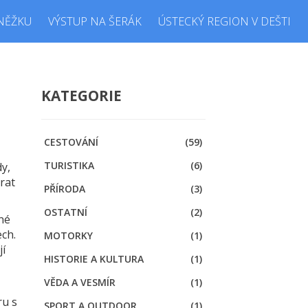
NĚŽKU
VÝSTUP NA ŠERÁK
ÚSTECKÝ REGION V DEŠTI
a
KATEGORIE
CESTOVÁNÍ
(59)
TURISTIKA
(6)
dy,
brat
PŘÍRODA
(3)
OSTATNÍ
(2)
pné
ech.
MOTORKY
(1)
jí
HISTORIE A KULTURA
(1)
VĚDA A VESMÍR
(1)
ru s
SPORT A OUTDOOR
(1)