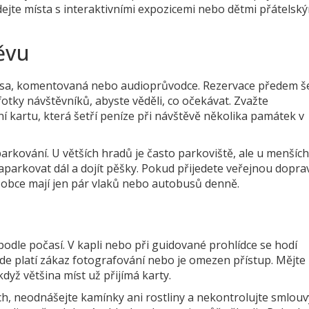
dejte místa s interaktivními expozicemi nebo dětmi přátelsk
ěvu
rasa, komentovaná nebo audioprůvodce. Rezervace předem še
fotky návštěvníků, abyste věděli, co očekávat. Zvažte
kartu, která šetří peníze při návštěvě několika památek v
rkování. U větších hradů je často parkoviště, ale u menšíc
aparkovat dál a dojít pěšky. Pokud přijedete veřejnou dopra
 obce mají jen pár vlaků nebo autobusů denně.
odle počasí. V kapli nebo při guidované prohlídce se hodí
de platí zákaz fotografování nebo je omezen přístup. Mějte
dyž většina míst už přijímá karty.
ch, neodnášejte kamínky ani rostliny a nekontrolujte smlouv