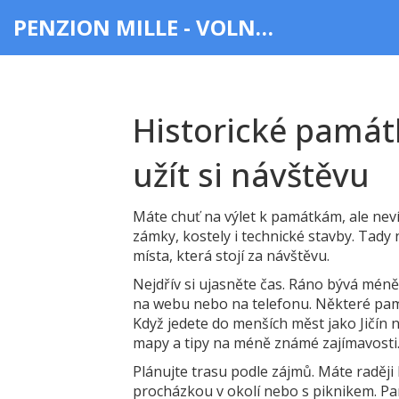
PENZION MILLE - VOLNÝ ČAS & ZÁBAVA
Historické památk
užít si návštěvu
Máte chuť na výlet k památkám, ale neví
zámky, kostely i technické stavby. Tady n
místa, která stojí za návštěvu.
Nejdřív si ujasněte čas. Ráno bývá méně l
na webu nebo na telefonu. Některé pamá
Když jedete do menších měst jako Jičín n
mapy a tipy na méně známé zajímavosti
Plánujte trasu podle zájmů. Máte raději
procházkou v okolí nebo s piknikem. Pam