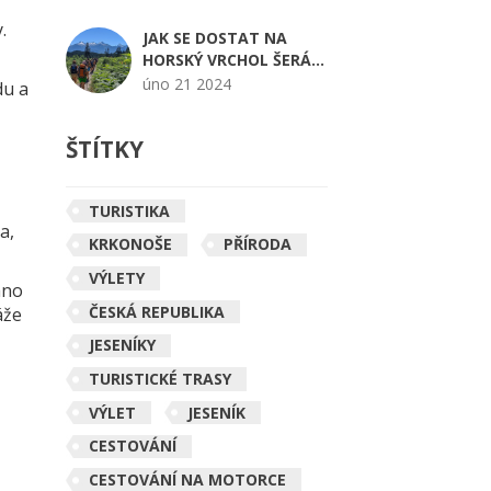
.
JAK SE DOSTAT NA
HORSKÝ VRCHOL ŠERÁK:
NEJLEPŠÍ TRASY A TIPY
úno 21 2024
du a
ŠTÍTKY
TURISTIKA
a,
KRKONOŠE
PŘÍRODA
VÝLETY
áno
ČESKÁ REPUBLIKA
áže
JESENÍKY
TURISTICKÉ TRASY
VÝLET
JESENÍK
CESTOVÁNÍ
CESTOVÁNÍ NA MOTORCE