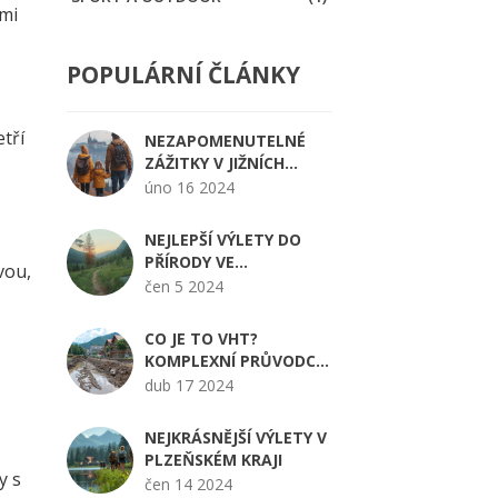
ými
POPULÁRNÍ ČLÁNKY
tří
NEZAPOMENUTELNÉ
ZÁŽITKY V JIŽNÍCH
ČECHÁCH: PRŮVODCE
úno 16 2024
PRO CESTOVATELE
NEJLEPŠÍ VÝLETY DO
h
PŘÍRODY VE
vou,
VÝCHODNÍCH ČECHÁCH
čen 5 2024
NA LÉTO 2024
CO JE TO VHT?
KOMPLEXNÍ PRŮVODCE
VENTILOVANÝM
dub 17 2024
HLADKÝM TMELEM
NEJKRÁSNĚJŠÍ VÝLETY V
PLZEŇSKÉM KRAJI
y s
čen 14 2024