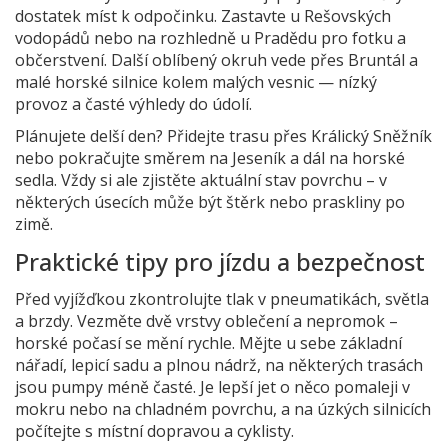
dostatek míst k odpočinku. Zastavte u Rešovských
vodopádů nebo na rozhledně u Pradědu pro fotku a
občerstvení. Další oblíbený okruh vede přes Bruntál a
malé horské silnice kolem malých vesnic — nízký
provoz a časté výhledy do údolí.
Plánujete delší den? Přidejte trasu přes Králický Sněžník
nebo pokračujte směrem na Jeseník a dál na horské
sedla. Vždy si ale zjistěte aktuální stav povrchu – v
některých úsecích může být štěrk nebo praskliny po
zimě.
Praktické tipy pro jízdu a bezpečnost
Před vyjížďkou zkontrolujte tlak v pneumatikách, světla
a brzdy. Vezměte dvě vrstvy oblečení a nepromok –
horské počasí se mění rychle. Mějte u sebe základní
nářadí, lepicí sadu a plnou nádrž, na některých trasách
jsou pumpy méně časté. Je lepší jet o něco pomaleji v
mokru nebo na chladném povrchu, a na úzkých silnicích
počítejte s místní dopravou a cyklisty.