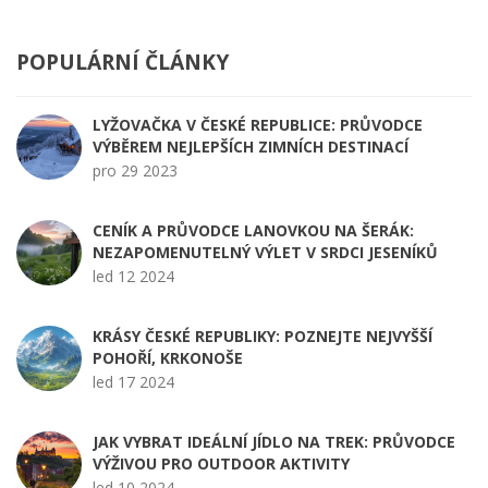
POPULÁRNÍ ČLÁNKY
LYŽOVAČKA V ČESKÉ REPUBLICE: PRŮVODCE
VÝBĚREM NEJLEPŠÍCH ZIMNÍCH DESTINACÍ
pro 29 2023
CENÍK A PRŮVODCE LANOVKOU NA ŠERÁK:
NEZAPOMENUTELNÝ VÝLET V SRDCI JESENÍKŮ
led 12 2024
KRÁSY ČESKÉ REPUBLIKY: POZNEJTE NEJVYŠŠÍ
POHOŘÍ, KRKONOŠE
led 17 2024
JAK VYBRAT IDEÁLNÍ JÍDLO NA TREK: PRŮVODCE
VÝŽIVOU PRO OUTDOOR AKTIVITY
led 10 2024