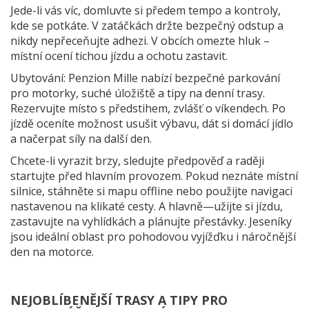
Jede-li vás víc, domluvte si předem tempo a kontroly,
kde se potkáte. V zatáčkách držte bezpečný odstup a
nikdy nepřeceňujte adhezi. V obcích omezte hluk –
místní ocení tichou jízdu a ochotu zastavit.
Ubytování: Penzion Mille nabízí bezpečné parkování
pro motorky, suché úložiště a tipy na denní trasy.
Rezervujte místo s předstihem, zvlášť o víkendech. Po
jízdě oceníte možnost usušit výbavu, dát si domácí jídlo
a načerpat síly na další den.
Chcete-li vyrazit brzy, sledujte předpověď a raději
startujte před hlavním provozem. Pokud neznáte místní
silnice, stáhněte si mapu offline nebo použijte navigaci
nastavenou na klikaté cesty. A hlavně—užijte si jízdu,
zastavujte na vyhlídkách a plánujte přestávky. Jeseníky
jsou ideální oblast pro pohodovou vyjížďku i náročnější
den na motorce.
NEJOBLÍBENĚJŠÍ TRASY A TIPY PRO