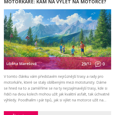
MOTORKÁŘE: KAM NA VÝLET NA MOTORCE?
Liběna Marešová
29/
12
0
V tomto článku vám představím nejrůznější trasy a rady pro
motorkáře, které se staly oblíbenými mezi mototuristy. Dáme
se hned na to a zaměříme se na ty nejzajímavější trasy, kde si
řidiči na dvou kolech mohou užít jak kvalitní asfalt, tak úchvatné
výhledy. Poodhalím i pár tipů, jak si výlet na motorce užít na
maximum, a třeba prozradím i nějakou tu osobní historku.