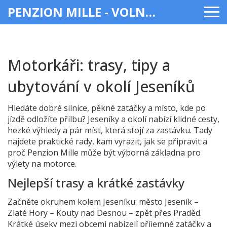
PENZION MILLE - VOLNÝ ČAS & ZÁBAVA
Motorkáři: trasy, tipy a
ubytování v okolí Jeseníků
Hledáte dobré silnice, pěkné zatáčky a místo, kde po
jízdě odložíte přilbu? Jeseníky a okolí nabízí klidné cesty,
hezké výhledy a pár míst, která stojí za zastávku. Tady
najdete praktické rady, kam vyrazit, jak se připravit a
proč Penzion Mille může být výborná základna pro
výlety na motorce.
Nejlepší trasy a krátké zastávky
Začněte okruhem kolem Jeseníku: město Jeseník –
Zlaté Hory – Kouty nad Desnou – zpět přes Praděd.
Krátké úseky mezi obcemi nabízejí příjemné zatáčky a