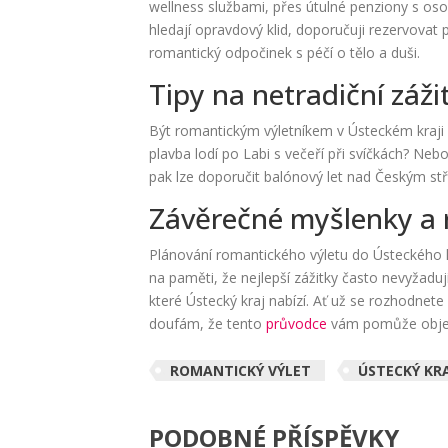
wellness službami, přes útulné penziony s oso
hledají opravdový klid, doporučuji rezervovat
romantický odpočinek s péčí o tělo a duši.
Tipy na netradiční záži
Být romantickým výletníkem v Ústeckém kraji
plavba lodí po Labi s večeří při svíčkách? Ne
pak lze doporučit balónový let nad Českým stř
Závěrečné myšlenky a 
Plánování romantického výletu do Ústeckého k
na paměti, že nejlepší zážitky často nevyžaduj
které Ústecký kraj nabízí. Ať už se rozhodnete
doufám, že tento
průvodce
vám pomůže objevi
ROMANTICKÝ VÝLET
ÚSTECKÝ KR
PODOBNÉ PŘÍSPĚVKY