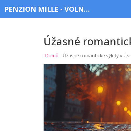
PENZION MILLE - VOLNÝ ČAS & ZÁBAVA
Úžasné romantické
Domů
Úžasné romantické výlety v Úst