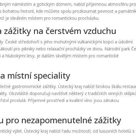
alebným náměstím a gotickým dómem, nabízí příjemnou atmosféru pr
o s bohatou historií, kde můžete spolu prozkoumat pevnost a památník
enž je ideálním místem pro romantickou procházku.
a zážitky na čerstvém vzduchu
ody. České středohoří s jeho mohutnými vulkanickými kopci a údolími
 zákoutí pro pikniky nebo relaxační procházky ve dvou. Národní park Č
 a hlubokými lesy, je dalším skvělým místem pro romantické
 místní speciality
lečné gastronomické zážitky. Ústecký kraj nabízí širokou škálu restau
ty. Obzvláště doporučuji navštívit některý z tradičních vinných sklípk
ařství proslulá. Příjemné prostředí a kvalitní víno jsou zárukou
u pro nezapomenutelné zážitky
ntický výlet. Ústecký kraj nabízí řadu možností, od luxusních hotelů s