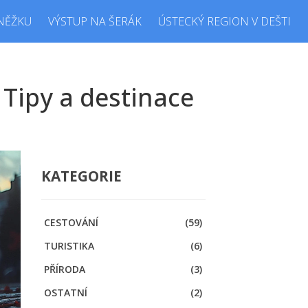
NĚŽKU
VÝSTUP NA ŠERÁK
ÚSTECKÝ REGION V DEŠTI
 Tipy a destinace
KATEGORIE
CESTOVÁNÍ
(59)
TURISTIKA
(6)
PŘÍRODA
(3)
OSTATNÍ
(2)