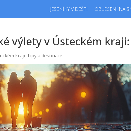
JESENÍKY V DEŠTI
OBLEČENÍ NA S
 výlety v Ústeckém kraji:
eckém kraji: Tipy a destinace