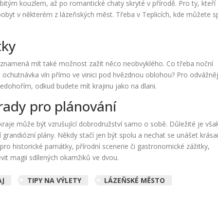
bitým kouzlem, až po romantické chaty skryté v přírodě. Pro ty, kteří
 pobyt v některém z lázeňských měst. Třeba v Teplicích, kde můžete sp
tky
 znamená mít také možnost zažít něco neobvyklého. Co třeba noční
bo ochutnávka vín přímo ve vinici pod hvězdnou oblohou? Pro odvážněj
edohořím, odkud budete mít krajinu jako na dlani.
rady pro plánování
raje může být vzrušující dobrodružství samo o sobě. Důležité je vša
í grandiózní plány. Někdy stačí jen být spolu a nechat se unášet krása
 pro historické památky, přírodní scenerie či gastronomické zážitky,
t magii sdílených okamžiků ve dvou.
AJ
TIPY NA VÝLETY
LÁZEŇSKÉ MĚSTO