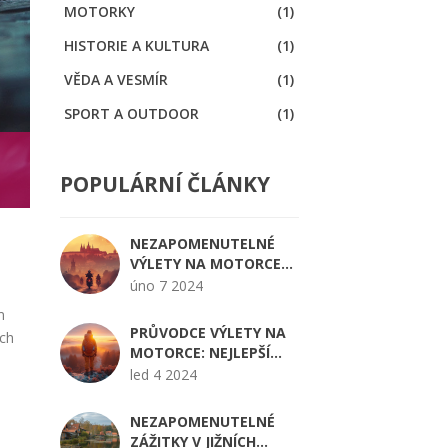
MOTORKY
(1)
HISTORIE A KULTURA
(1)
VĚDA A VESMÍR
(1)
SPORT A OUTDOOR
(1)
POPULÁRNÍ ČLÁNKY
NEZAPOMENUTELNÉ
VÝLETY NA MOTORCE
PO ČESKÉ REPUBLICE:
úno 7 2024
KUDY ZA
m
DOBRODRUŽSTVÍM
PRŮVODCE VÝLETY NA
ých
MOTORCE: NEJLEPŠÍ
DESTINACE VE
led 4 2024
STŘEDOČESKÉM KRAJI
NEZAPOMENUTELNÉ
é
ZÁŽITKY V JIŽNÍCH