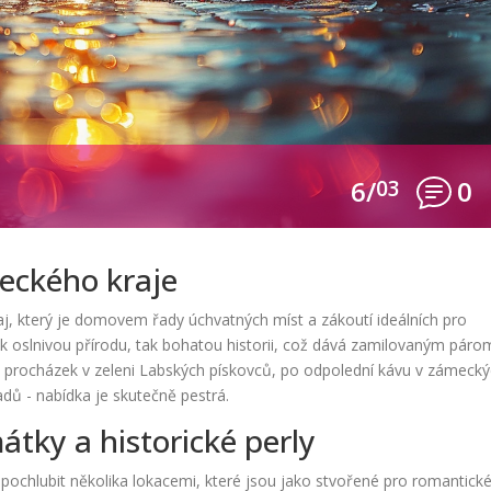
6/
03
0
eckého kraje
raj, který je domovem řady úchvatných míst a zákoutí ideálních pro
jak oslnivou přírodu, tak bohatou historii, což dává zamilovaným páro
Od procházek v zeleni Labských pískovců, po odpolední kávu v zámeck
adů - nabídka je skutečně pestrá.
ky a historické perly
 pochlubit několika lokacemi, které jsou jako stvořené pro romantick