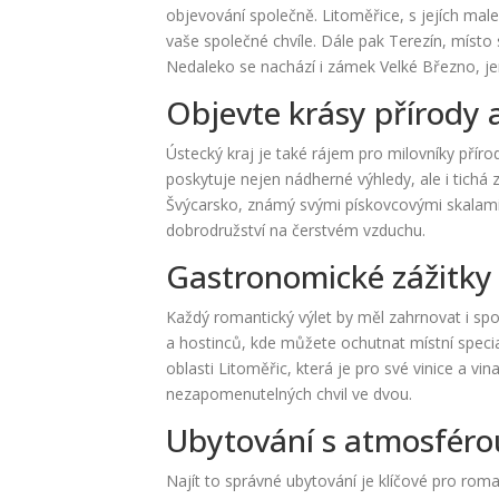
objevování společně. Litoměřice, s jejích m
vaše společné chvíle. Dále pak Terezín, míst
Nedaleko se nachází i zámek Velké Březno, j
Objevte krásy přírody 
Ústecký kraj je také rájem pro milovníky přír
poskytuje nejen nádherné výhledy, ale i tichá
Švýcarsko, známý svými pískovcovými skalami
dobrodružství na čerstvém vzduchu.
Gastronomické zážitky a
Každý romantický výlet by měl zahrnovat i spo
a hostinců, kde můžete ochutnat místní speciali
oblasti Litoměřic, která je pro své vinice a vin
nezapomenutelných chvil ve dvou.
Ubytování s atmosféro
Najít to správné ubytování je klíčové pro roma