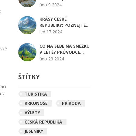
o
ČECHÁCH: PRŮVODCE
úno 9 2024
PRO CESTOVATELE
.
KRÁSY ČESKÉ
REPUBLIKY: POZNEJTE
NEJVYŠŠÍ POHOŘÍ,
led 17 2024
KRKONOŠE
CO NA SEBE NA SNĚŽKU
eské
V LÉTĚ? PRŮVODCE
OPTIMÁLNÍM
úno 23 2024
OBLEČENÍM
ŠTÍTKY
rací
ů v
TURISTIKA
KRKONOŠE
PŘÍRODA
VÝLETY
ČESKÁ REPUBLIKA
JESENÍKY