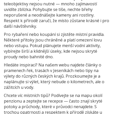
teleobjektivy nejsou nutné — mnoho zajímavostí
uvidíte zblízka. Pohybujte se tiše, nechte břehy
neporušené a neodnášejte kameny ani rostliny.
Respekt k přírodě zaručí, že místo zůstane krásné i pro
další návštěvníky.
Pro rybaření nebo koupání si zjistěte místní pravidla.
Některé přítoky jsou chráněné a platí omezení lovu
nebo vstupu. Pokud plánujete menší vodní aktivity,
vybírejte širší a klidnější úseky, kde nejsou skryté
proudy nebo bahnité dno.
Hledáte inspiraci? Na našem webu najdete články o
pramenech řek, trasách v Jeseníkách nebo tipy na
výlety do různých českých krajů. Prozkoumejte je a
naplánujte si výlet, který nebude o kilometrech, ale o
zážitcích u vody.
Chcete víc místních tipů? Podívejte se na mapu okolí
penzionu a zeptejte se recepce — často znají skryté
potoky a průchody, které v průvodci nenajdete. S
trochou opatrnosti a respektem k přírodě získáte u