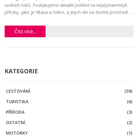
vodních toků. Poskytujeme detailní pohled na nejvýznamnější
přítoky, jako je Vltava a Orlice, a jejich vliv na životní prostředí a
lokální ekonomiku. Přinášíme i praktické tipy pro turisty, kteří
chtějí tyto krásy prozkoumat.
Číst více...
KATEGORIE
CESTOVÁNÍ
(59)
TURISTIKA
(6)
PŘÍRODA
(3)
OSTATNÍ
(2)
MOTORKY
(1)