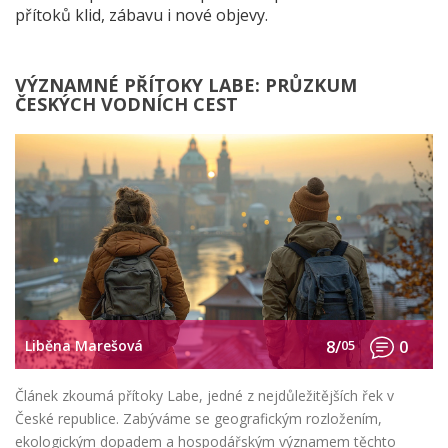
přítoků klid, zábavu i nové objevy.
VÝZNAMNÉ PŘÍTOKY LABE: PRŮZKUM
ČESKÝCH VODNÍCH CEST
Liběna Marešová
8/
05
0
Článek zkoumá přítoky Labe, jedné z nejdůležitějších řek v
České republice. Zabýváme se geografickým rozložením,
ekologickým dopadem a hospodářským významem těchto