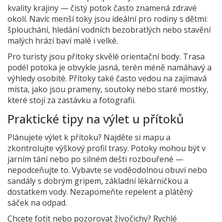
kvality krajiny — čistý potok často znamená zdravé
okolí. Navíc menší toky jsou ideální pro rodiny s dětmi:
šplouchání, hledání vodních bezobratlých nebo stavění
malých hrází baví malé i velké.
Pro turisty jsou přítoky skvělé orientační body. Trasa
podél potoka je obvykle jasná, terén méně namáhavý a
výhledy osobité. Přítoky také často vedou na zajímavá
místa, jako jsou prameny, soutoky nebo staré mostky,
které stojí za zastávku a fotografii.
Praktické tipy na výlet u přítoků
Plánujete výlet k přítoku? Najděte si mapu a
zkontrolujte výškový profil trasy. Potoky mohou být v
jarním tání nebo po silném dešti rozbouřené —
nepodceňujte to. Vybavte se voděodolnou obuví nebo
sandály s dobrým gripem, základní lékárničkou a
dostatkem vody. Nezapomeňte repelent a plátěný
sáček na odpad.
Chcete fotit nebo pozorovat živočichy? Rychlé