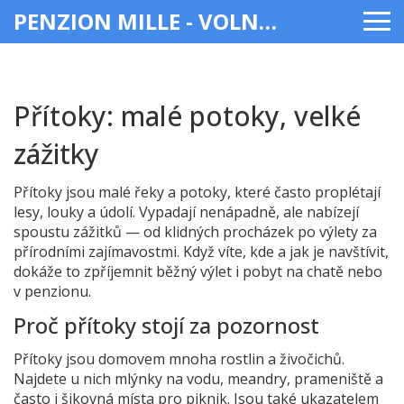
PENZION MILLE - VOLNÝ ČAS & ZÁBAVA
Přítoky: malé potoky, velké
zážitky
Přítoky jsou malé řeky a potoky, které často proplétají
lesy, louky a údolí. Vypadají nenápadně, ale nabízejí
spoustu zážitků — od klidných procházek po výlety za
přírodními zajímavostmi. Když víte, kde a jak je navštívit,
dokáže to zpříjemnit běžný výlet i pobyt na chatě nebo
v penzionu.
Proč přítoky stojí za pozornost
Přítoky jsou domovem mnoha rostlin a živočichů.
Najdete u nich mlýnky na vodu, meandry, prameniště a
často i šikovná místa pro piknik. Jsou také ukazatelem