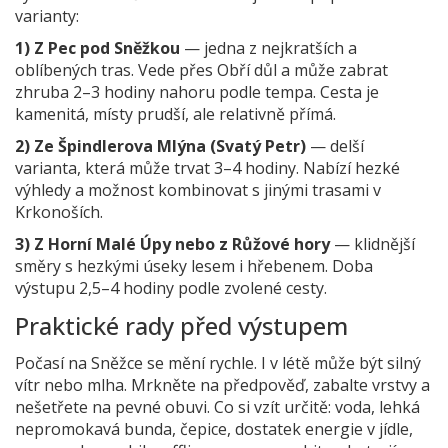
varianty:
1) Z Pec pod Sněžkou
— jedna z nejkratších a
oblíbených tras. Vede přes Obří důl a může zabrat
zhruba 2–3 hodiny nahoru podle tempa. Cesta je
kamenitá, místy prudší, ale relativně přímá.
2) Ze Špindlerova Mlýna (Svatý Petr)
— delší
varianta, která může trvat 3–4 hodiny. Nabízí hezké
výhledy a možnost kombinovat s jinými trasami v
Krkonoších.
3) Z Horní Malé Úpy nebo z Růžové hory
— klidnější
směry s hezkými úseky lesem i hřebenem. Doba
výstupu 2,5–4 hodiny podle zvolené cesty.
Praktické rady před výstupem
Počasí na Sněžce se mění rychle. I v létě může být silný
vítr nebo mlha. Mrkněte na předpověď, zabalte vrstvy a
nešetřete na pevné obuvi. Co si vzít určitě: voda, lehká
nepromokavá bunda, čepice, dostatek energie v jídle,