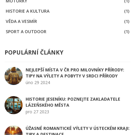
MOTORKY
(1)
HISTORIE A KULTURA
(1)
VĚDA A VESMÍR
(1)
SPORT A OUTDOOR
(1)
POPULÁRNÍ ČLÁNKY
NEJLEPŠÍ MÍSTA V ČR PRO MILOVNÍKY PŘÍRODY:
TIPY NA VÝLETY A POBYTY V SRDCI PŘÍRODY
úno 29 2024
HISTORIE JESENÍKU: POZNEJTE ZAKLADATELE
LÁZEŇSKÉHO MĚSTA
pro 27 2023
ÚŽASNÉ ROMANTICKÉ VÝLETY V ÚSTECKÉM KRAJI:
TIPY A DESTINACE