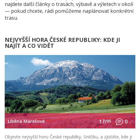
najdete další články o trasách, výbavě a výletech v okolí
— pokud chcete, rádi pomůžeme naplánovat konkrétní
trasu.
NEJVYŠŠÍ HORA ČESKÉ REPUBLIKY: KDE JI
NAJÍT A CO VIDĚT
Liběna Marešová
17/
05
0
Objevte nejvyšší horu České republiky, Sněžku, a zjistěte, kde ji