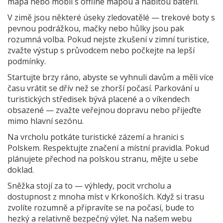
mapa nebo mobil s offline mapou a nabitou baterií.
V zimě jsou některé úseky zledovatělé — trekové boty s
pevnou podrážkou, mačky nebo hůlky jsou pak
rozumná volba. Pokud nejste zkušení v zimní turistice,
zvažte výstup s průvodcem nebo počkejte na lepší
podmínky.
Startujte brzy ráno, abyste se vyhnuli davům a měli více
času vrátit se dřív než se zhorší počasí. Parkování u
turistických středisek bývá placené a o víkendech
obsazené — zvažte veřejnou dopravu nebo přijeďte
mimo hlavní sezónu.
Na vrcholu potkáte turistické zázemí a hranici s
Polskem. Respektujte značení a místní pravidla. Pokud
plánujete přechod na polskou stranu, mějte u sebe
doklad.
Sněžka stojí za to — výhledy, pocit vrcholu a
dostupnost z mnoha míst v Krkonoších. Když si trasu
zvolíte rozumně a připravíte se na počasí, bude to
hezký a relativně bezpečný výlet. Na našem webu