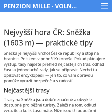
PENZION MILLE - VOLNÝ ČAS & ZÁBAVA
Nejvyšší hora ČR: Sněžka
(1603 m) — praktické tipy
Sněžka je nejvyšší vrchol České republiky a stojí na
hranici s Polskem v pohoří Krkonoše. Pokud plánujete
výstup, tady najdete přehled nejčastějších tras, odhad
času a jednoduché rady, jak se připravit. Nechci tu
opisovat encyklopedii — jen to, co vám opravdu
pomůže vyrazit bezpečně a s radostí.
Nejčastější trasy
Trasy na Sněžku jsou dobře značené a obvykle
dostupné pro běžné turisty. Záleží na tom, odkud
vyrazíte a kolik času máte. Níže jsou tři populární