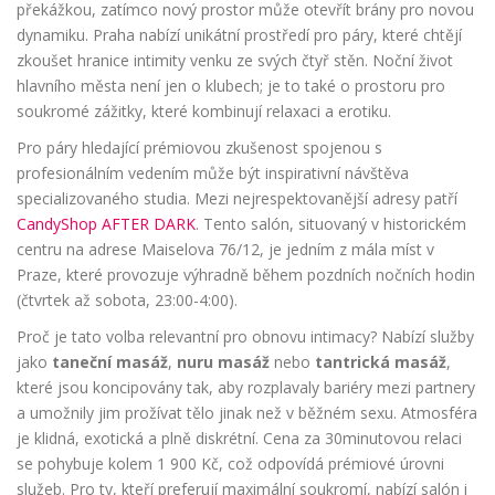
překážkou, zatímco nový prostor může otevřít brány pro novou
dynamiku. Praha nabízí unikátní prostředí pro páry, které chtějí
zkoušet hranice intimity venku ze svých čtyř stěn. Noční život
hlavního města není jen o klubech; je to také o prostoru pro
soukromé zážitky, které kombinují relaxaci a erotiku.
Pro páry hledající prémiovou zkušenost spojenou s
profesionálním vedením může být inspirativní návštěva
specializovaného studia. Mezi nejrespektovanější adresy patří
CandyShop AFTER DARK
. Tento salón, situovaný v historickém
centru na adrese Maiselova 76/12, je jedním z mála míst v
Praze, které provozuje výhradně během pozdních nočních hodin
(čtvrtek až sobota, 23:00-4:00).
Proč je tato volba relevantní pro obnovu intimacy? Nabízí služby
jako
taneční masáž
,
nuru masáž
nebo
tantrická masáž
,
které jsou koncipovány tak, aby rozplavaly bariéry mezi partnery
a umožnily jim prožívat tělo jinak než v běžném sexu. Atmosféra
je klidná, exotická a plně diskrétní. Cena za 30minutovou relaci
se pohybuje kolem 1 900 Kč, což odpovídá prémiové úrovni
služeb. Pro ty, kteří preferují maximální soukromí, nabízí salón i