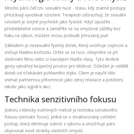
Mnoho párů čelí tzv. sexuální nuce - stavu, kdy známé postupy
přestávají vyvolávat vzrušení. Terapeuti zdůrazňují, že sexuální
vzrušení je stejně psychické jako fyzické. Když opustíte
předvídatelné vzorce a zaměříte se na smyslové zážitky bez
tlaku na výkon, můžete znovu probudit přirozený pud.
Základem je
nesexuální fyzický dotek
, který uvolňuje oxytocin a
snižuje hladinu kortizolu. Držte se za ruce, obejměte se při
sledování filmu nebo si navzájem hlaďte vlasy. Tyto drobné
gesty vytvářejí bezpečný prostor pro blízkost. Důležité je oddělit
dotek od očekávání pohlavního styku. Cílem je naučit tělo
vnímat partnerovu přítomnost jako zdroj relaxace a potěšení,
nikoliv jako signál k akci.
Technika senzitivního fokusu
Jednou z klinicky ověřených metod je technika senzitivního
fokusu (sensate focus). Jedná se o strukturovaný cvičební
postup, který eliminuje úzkost z výkonu a umožňuje páru
objevovat nové stránky vlastních smyslů.