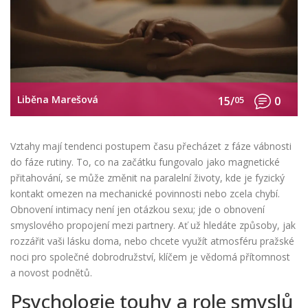
Liběna Marešová
15/
05
0
Vztahy mají tendenci postupem času přecházet z fáze vábnosti
do fáze rutiny. To, co na začátku fungovalo jako magnetické
přitahování, se může změnit na paralelní životy, kde je fyzický
kontakt omezen na mechanické povinnosti nebo zcela chybí.
Obnovení intimacy není jen otázkou sexu; jde o obnovení
smyslového propojení mezi partnery. Ať už hledáte způsoby, jak
rozzářit vaši lásku doma, nebo chcete využít atmosféru pražské
noci pro společné dobrodružství, klíčem je vědomá přítomnost
a novost podnětů.
Psychologie touhy a role smyslů