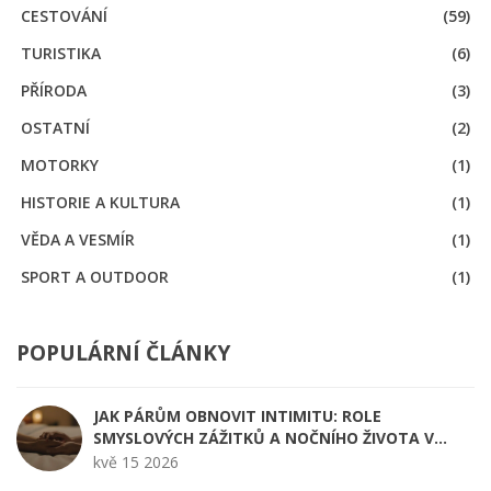
CESTOVÁNÍ
(59)
TURISTIKA
(6)
PŘÍRODA
(3)
OSTATNÍ
(2)
MOTORKY
(1)
HISTORIE A KULTURA
(1)
VĚDA A VESMÍR
(1)
SPORT A OUTDOOR
(1)
POPULÁRNÍ ČLÁNKY
JAK PÁRŮM OBNOVIT INTIMITU: ROLE
SMYSLOVÝCH ZÁŽITKŮ A NOČNÍHO ŽIVOTA V
PRAZE
kvě 15 2026