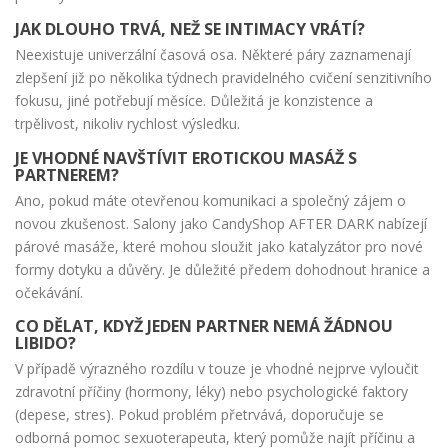
JAK DLOUHO TRVÁ, NEŽ SE INTIMACY VRÁTÍ?
Neexistuje univerzální časová osa. Některé páry zaznamenají
zlepšení již po několika týdnech pravidelného cvičení senzitivního
fokusu, jiné potřebují měsíce. Důležitá je konzistence a
trpělivost, nikoliv rychlost výsledku.
JE VHODNÉ NAVŠTÍVIT EROTICKOU MASÁŽ S
PARTNEREM?
Ano, pokud máte otevřenou komunikaci a společný zájem o
novou zkušenost. Salony jako CandyShop AFTER DARK nabízejí
párové masáže, které mohou sloužit jako katalyzátor pro nové
formy dotyku a důvěry. Je důležité předem dohodnout hranice a
očekávání.
CO DĚLAT, KDYŽ JEDEN PARTNER NEMÁ ŽÁDNOU
LIBIDO?
V případě výrazného rozdílu v touze je vhodné nejprve vyloučit
zdravotní příčiny (hormony, léky) nebo psychologické faktory
(depese, stres). Pokud problém přetrvává, doporučuje se
odborná pomoc sexuoterapeuta, který pomůže najít příčinu a