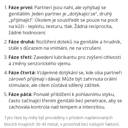
Fáze první:
Partneri jsou nahí, ale vyhýbají se
genitáliím. Jeden partner je „dotýkající se“, druhý
„přijímající“. Úkolem je soustředit se pouze na pocit
na kůži - teplotu, texturu, tlak. Žádná reciprocita,
žádné hodnocení.
Fáze druhá:
Rozšíření doteků na genitálie a hrudník,
stále s důrazem na vnímání, ne na vzrušení.
Fáze třetí:
Zavedení lubrikantu pro zvýšení citlivosti
a změny senzorického vjemu.
Fáze čtvrtá:
Vzájemné dotýkání se, kde oba partneři
zároveň přijímají i dávají. Může být zahrnuta orální
stimulace, ale cílem zůstává sdílený zážitek.
Fáze pátá:
Pomalé přiblížení k pohlavnímu styku,
často začínající třením genitálií bez penetrace, aby se
zachovala kontrola nad tempem a intenzitou.
Tyto fáze by měly být prováděny v předem naplánovaných
blocích trvajících 30-45 minut, v prostředí bez rušivých faktorů.