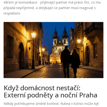
Klíčem je komunikace - přijímající partner má právo říct, co mu
připadá nepříjemné, a dotýkající se partner musí reagovat s
respektem.
Když domácnost nestačí:
Externí podněty a noční Praha
Někdy potřebujeme změnit kontext. Rutina v ložnici může být