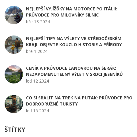
NEJLEPŠÍ VYJÍŽĎKY NA MOTORCE PO ITÁLII:
PRŮVODCE PRO MILOVNÍKY SILNIC
bře 13 2024
NEJLEPŠÍ TIPY NA VÝLETY VE STŘEDOČESKÉM
KRAJI: OBJEVTE KOUZLO HISTORIE A PŘÍRODY
bře 1 2024
CENÍK A PRŮVODCE LANOVKOU NA ŠERÁK:
NEZAPOMENUTELNÝ VÝLET V SRDCI JESENÍKŮ
led 12 2024
CO SI SBALIT NA TREK NA PUTAK: PRŮVODCE PRO
DOBRODRUŽNÉ TURISTY
led 15 2024
ŠTÍTKY