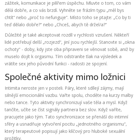
zážitek, komunikace je pilířem úspěchu. Mluvte o tom, co vám
dělá dobře, a co vás brzdí. Vyhněte se frázím typu „měl bys
chtít“ nebo „proč to nefunguje“. Místo toho se ptajte: „Co by ti
teď dělalo dobře?“ nebo „Chceš, abych tě držel/a?“
Důležité je také akceptovat rozdíl v rychlosti vzrušení. Někteří
lidé potřebují delší „rozjezd“, jiní jsou rychlejší. Stanovte si „okna
ochoty“ - doby, kdy jste oba připraveni se věnovat sobě, aniž by
muselo dojít k orgasmu. Tím odstraníte tlak na výsledek a
vrátíte sex jeho původní funkci - radosti ze spojení.
Společné aktivity mimo ložnici
Intimita neroste jen v posteli. Páry, které sdílejí zájmy, mají
silnější emocionální vazbu. Vařte spolu, choděte na kurzy malby
nebo tance. Tyto aktivity synchronizují vaše těla a mysl. Když
tančíte, učíte se číst signály partnera bez slov. Když vaříte,
pracujete jako tým. Tato synchronizace se přenáší do intimní
sféry a usnadňuje vytvoření pocitu „jednotného organismu“,
který terapeutové popisují jako klíčový pro hluboké sexuální
prožitky.