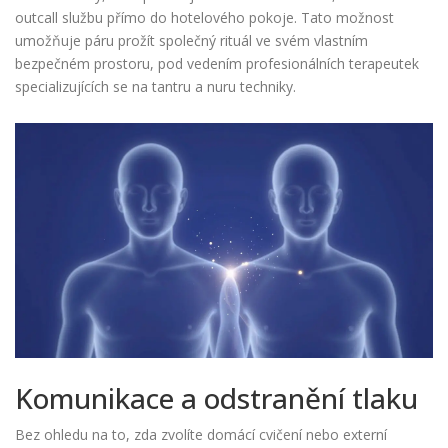
outcall službu přímo do hotelového pokoje. Tato možnost
umožňuje páru prožít společný rituál ve svém vlastním
bezpečném prostoru, pod vedením profesionálních terapeutek
specializujících se na tantru a nuru techniky.
Komunikace a odstranění tlaku
Bez ohledu na to, zda zvolíte domácí cvičení nebo externí