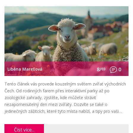
Liběna Marešová
8/
03
0
Tento článek vás provede kouzelným světem zvířat východních
Čech. Od rodinných farem přes interaktivní parky až po
zoologické zahrady, zjistěte, kde můžete strávit
nezapomenutelný den mezi zvířaty. Dozvíte se také o
jedinečných zážitcích, které tyto místa nabízí, a tipy pro vaši
návštěvu.
Číst více...