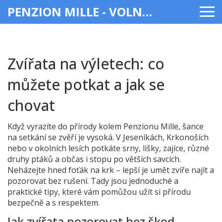
PENZION MILLE - VOLNÝ ČAS & ZÁBAVA
Zvířata na výletech: co
můžete potkat a jak se
chovat
Když vyrazíte do přírody kolem Penzionu Mille, šance
na setkání se zvěří je vysoká. V Jeseníkách, Krkonoších
nebo v okolních lesích potkáte srny, lišky, zajíce, různé
druhy ptáků a občas i stopu po větších savcích.
Neházejte hned foťák na krk – lepší je umět zvíře najít a
pozorovat bez rušení. Tady jsou jednoduché a
praktické tipy, které vám pomůžou užít si přírodu
bezpečně a s respektem.
Jak zvířata pozorovat bez škod