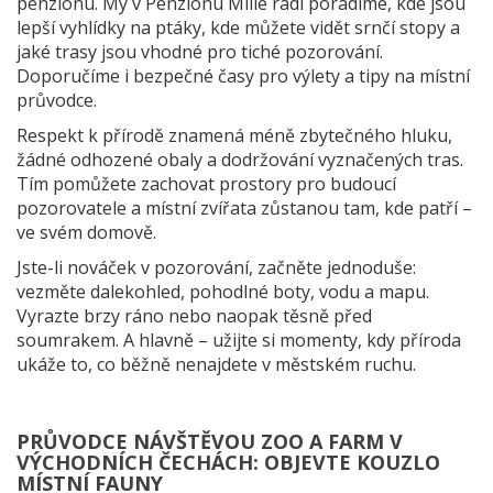
penzionu. My v Penzionu Mille rádi poradíme, kde jsou
lepší vyhlídky na ptáky, kde můžete vidět srnčí stopy a
jaké trasy jsou vhodné pro tiché pozorování.
Doporučíme i bezpečné časy pro výlety a tipy na místní
průvodce.
Respekt k přírodě znamená méně zbytečného hluku,
žádné odhozené obaly a dodržování vyznačených tras.
Tím pomůžete zachovat prostory pro budoucí
pozorovatele a místní zvířata zůstanou tam, kde patří –
ve svém domově.
Jste-li nováček v pozorování, začněte jednoduše:
vezměte dalekohled, pohodlné boty, vodu a mapu.
Vyrazte brzy ráno nebo naopak těsně před
soumrakem. A hlavně – užijte si momenty, kdy příroda
ukáže to, co běžně nenajdete v městském ruchu.
PRŮVODCE NÁVŠTĚVOU ZOO A FARM V
VÝCHODNÍCH ČECHÁCH: OBJEVTE KOUZLO
MÍSTNÍ FAUNY