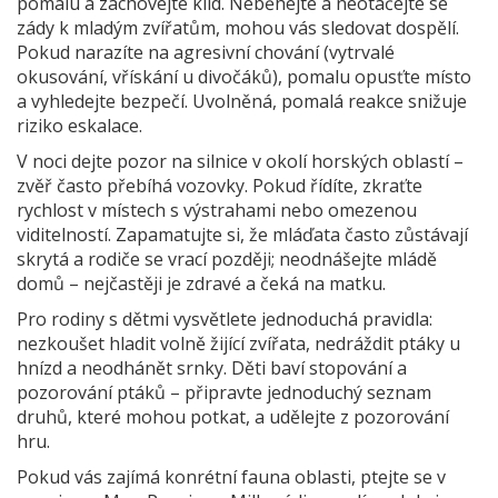
pomalu a zachovejte klid. Neběhejte a neotáčejte se
zády k mladým zvířatům, mohou vás sledovat dospělí.
Pokud narazíte na agresivní chování (vytrvalé
okusování, vřískání u divočáků), pomalu opusťte místo
a vyhledejte bezpečí. Uvolněná, pomalá reakce snižuje
riziko eskalace.
V noci dejte pozor na silnice v okolí horských oblastí –
zvěř často přebíhá vozovky. Pokud řídíte, zkraťte
rychlost v místech s výstrahami nebo omezenou
viditelností. Zapamatujte si, že mláďata často zůstávají
skrytá a rodiče se vrací později; neodnášejte mládě
domů – nejčastěji je zdravé a čeká na matku.
Pro rodiny s dětmi vysvětlete jednoduchá pravidla:
nezkoušet hladit volně žijící zvířata, nedráždit ptáky u
hnízd a neodhánět srnky. Děti baví stopování a
pozorování ptáků – připravte jednoduchý seznam
druhů, které mohou potkat, a udělejte z pozorování
hru.
Pokud vás zajímá konrétní fauna oblasti, ptejte se v