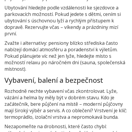
Ubytování hledejte podle vzdálenosti ke sjezdovce a
parkovacích možností. Pokud jedete s dětmi, cením si
ubytování s úschovnou lyží a rychlým přístupem k
dopravě. Rezervujte včas – víkendy a prázdniny mizí
první.
Zvažte i alternativy: pensiony blízko střediska často
nabízejí domácí atmosféru a poradenství k výletům.
Pokud plánujete víc než jen lyže, hledejte místo s
možností relaxu po náročném dni (sauna, společenská
místnost).
Vybavení, balení a bezpečnost
Rozhodně nechte vybavení včas zkontrolovat. Lyže,
vázání a helma by měly být v dobrém stavu. Kdo je
začátečník, bere půjčení na místě – moderní půjčovny
mají široký výběr a servis. A co oblečení? Vrstvení je klíč:
termoprádlo, izolační vrstva a nepromokavá bunda.
Nezapomeňte na drobnosti, které často chybí: