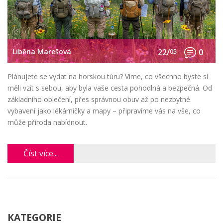
Liběna Marešová
22/
05
0
Plánujete se vydat na horskou túru? Víme, co všechno byste si
měli vzít s sebou, aby byla vaše cesta pohodlná a bezpečná. Od
základního oblečení, přes správnou obuv až po nezbytné
vybavení jako lékárničky a mapy – připravíme vás na vše, co
může příroda nabídnout.
Číst více...
KATEGORIE