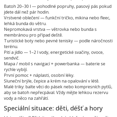
Batoh 20–30 l — pohodlné popruhy, pasový pás pokud
jdete dál než pár hodin.
Vrstvené oblečení — funkční tričko, mikina nebo fleec,
lehká bunda do větru.
Nepromokavá vrstva — větrovka nebo bunda s
membránou pro případ deště.
Turistické boty nebo pevné tenisky — podle náročnosti
terénu.
Pití a jídlo — 1–2 l vody, energetické svačiny, ovoce,
sendvič.
Mapa / mobil s navigací + powerbanka — baterie se
rychle vybíjí.
První pomoc + náplasti, osobní léky.
Sluneční brýle, čepice a krém na opalování v létě.
Malé triky: balte věci do pásek nebo kompresních pytlů,
aby se batoh nepřecpával. Vždy mějte lehkou rezervu
vody a něco na zahřátí.
Speciální situace: děti, déšť a hory