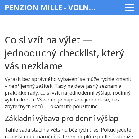
PENZION MILLE - VOLNÝ ČAS & ZÁBAVA
Co si vzít na výlet —
jednoduchý checklist, který
vás nezklame
Vyrazit bez správného vybavení se může rychle změnit
v nepříjemný zážitek. Tady najdete jasný seznam a
praktické rady, co si vzít na jednodenní výšlap, rodinný
výlet i do hor. Všechno je napsané jednoduše, bez
zbytečných keců — okamžitě použitelné.
Základní výbava pro denní výšlap
Tahle sada stačí na většinu běžných tras. Pokud jedete
na delší nebo náročnější terén, doplňte podle části níže.