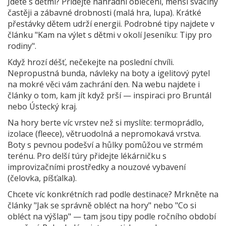
Jdete s dětmi? Přidejte náhradní oblečení, menší svačiny
častěji a zábavné drobnosti (malá hra, lupa). Krátké
přestávky dětem udrží energii. Podrobné tipy najdete v
článku "Kam na výlet s dětmi v okolí Jeseníku: Tipy pro
rodiny".
Když hrozí déšť, nečekejte na poslední chvíli.
Nepropustná bunda, návleky na boty a igelitový pytel
na mokré věci vám zachrání den. Na webu najdete i
články o tom, kam jít když prší — inspiraci pro Bruntál
nebo Ústecký kraj.
Na hory berte víc vrstev než si myslíte: termoprádlo,
izolace (fleece), větruodolná a nepromokavá vrstva.
Boty s pevnou podešví a hůlky pomůžou ve strmém
terénu. Pro delší túry přidejte lékárničku s
improvizačními prostředky a nouzové vybavení
(čelovka, píšťalka).
Chcete víc konkrétních rad podle destinace? Mrkněte na
články "Jak se správně obléct na hory" nebo "Co si
obléct na výšlap" — tam jsou tipy podle ročního období