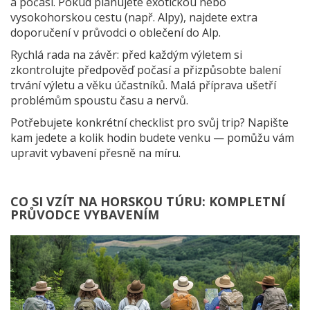
a počasí. Pokud plánujete exotickou nebo
vysokohorskou cestu (např. Alpy), najdete extra
doporučení v průvodci o oblečení do Alp.
Rychlá rada na závěr: před každým výletem si
zkontrolujte předpověď počasí a přizpůsobte balení
trvání výletu a věku účastníků. Malá příprava ušetří
problémům spoustu času a nervů.
Potřebujete konkrétní checklist pro svůj trip? Napište
kam jedete a kolik hodin budete venku — pomůžu vám
upravit vybavení přesně na míru.
CO SI VZÍT NA HORSKOU TÚRU: KOMPLETNÍ
PRŮVODCE VYBAVENÍM